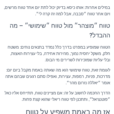
במילים אחרות: אותו כיסא בדיוק יכול לתת יום אחד טווח מרשים,
ויום אחר טווח ״סבבה, אבל למה זה קרה לי״.
טווח ״מוצהר״ מול טווח ״שימושי״ – מה
ההבדל?
הטווח שמופיע במפרט בדרך כלל נמדד בתנאים נוחים: משטח
חלק, משקל יחסית נמוך, מהירות אחידה, בלי עצירות-האצות,
ובלי עליות שמזכירות לשרירים מי הבוס.
לעומת זאת, טווח שימושי הוא מה שאתה באמת מקבל ביום יום:
מדרכות, פניות, רמפות, עצירות, ואפילו סתם רגעים שבהם אתה
אומר ״יאללה נזרום מהר״.
הדרך החכמה לחשוב על זה: אם מציינים טווח, תתייחס אליו כאל
״פוטנציאל״, ותתכנן לפי טווח ריאלי שהוא קצת פחות.
אז מה באמת משפיע על טווח