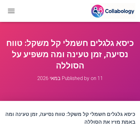
T
O
G
G
L
כיסא גלגלים חשמלי קל משקל: טווח
E
N
נסיעה, זמן טעינה ומה משפיע על
A
V
הסוללה
I
G
11 במאי 2026
on
Published by
A
T
I
O
N
כיסא גלגלים חשמלי קל משקל: טווח נסיעה, זמן טעינה ומה
באמת מזיז את הסוללה