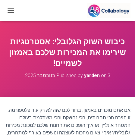
T
O
G
G
L
כיבוש השוק הגלובלי: אסטרטגיות
E
N
שירימו את המכירות שלכם באמזון
A
V
לשמיים!
I
G
3 בנובמבר 2025
on
yarden
Published by
A
T
I
O
N
אם אתם מוכרים באמזון, ברור לכם שזה לא רק עוד פלטפורמה.
זו הזירה הכי תחרותית, הכי נחשקת והכי משתלמת בעולם
המסחר אונליין. אז איך הופכים את החנות שלכם למכונת מכירות
גלובלית? איך יוצאים מהכוח לעוצמה ונושפים בעורף למתחרים,