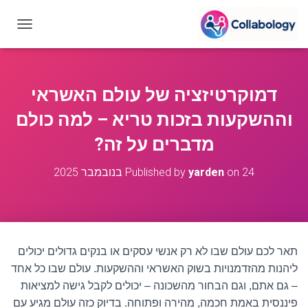
T
O
G
G
L
דמוקרטיזציה של עולם האשראי
E
N
וההשקעות בזכות טריא – למה כולם
A
V
מדברים על זה?
I
G
24 בנובמבר 2025
on
yarden
Published by
A
T
I
O
N
תאר לכם עולם שבו לא רק אנשי עסקים או בנקים גדולים יכולים
ליהנות מהזדמנויות בשוק האשראי וההשקעות. עולם שבו כל אחד
– גם אתם, וגם הבחור מהשכונה – יכולים לקבל גישה למציאות
פיננסית באמת חכמה, מהירה ופתוחה. בדיוק כזה עולם מגיע עם