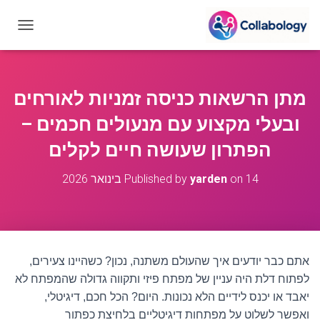
T
O
G
G
L
מתן הרשאות כניסה זמניות לאורחים
E
N
ובעלי מקצוע עם מנעולים חכמים –
A
V
הפתרון שעושה חיים לקלים
I
G
14 בינואר 2026
on
yarden
Published by
A
T
I
O
N
אתם כבר יודעים איך שהעולם משתנה, נכון? כשהיינו צעירים,
לפתוח דלת היה עניין של מפתח פיזי ותקווה גדולה שהמפתח לא
יאבד או יכנס לידיים הלא נכונות. היום? הכל חכם, דיגיטלי,
ואפשר לשלוט על מפתחות דיגיטליים בלחיצת כפתור