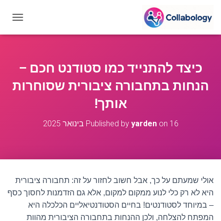
T
O
G
G
L
כיצד להתנייד כמו סטודנט חכם –
E
N
הנחות בתחבורה ציבורית שסוחרות
A
V
אותך!
I
G
16 בינואר 2025
on
yarden
Published by
A
T
I
O
N
אולי שמעתם על כך, אבל חשוב לחזור על זה: תחבורה ציבורית
היא לא רק כלי לנוע ממקום למקום, אלא גם הזדמנות לחסוך כסף
– במיוחד לסטודנטים! בחיים הסטודנטיאליים הכלכלה היא
המפתח להצלחה, ולכן ההנחות בתחבורה הציבורית מהוות