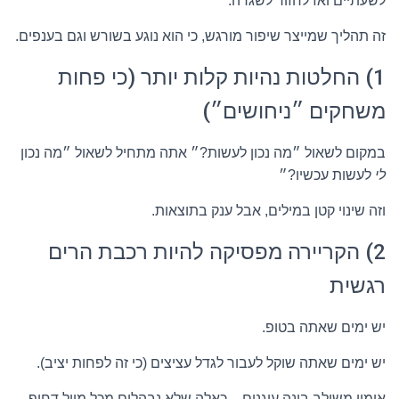
לשעתיים ואז לחזור לשגרה.
זה תהליך שמייצר שיפור מורגש, כי הוא נוגע בשורש וגם בענפים.
1) החלטות נהיות קלות יותר (כי פחות
משחקים ״ניחושים״)
במקום לשאול ״מה נכון לעשות?״ אתה מתחיל לשאול ״מה נכון
לי
לעשות עכשיו?״
וזה שינוי קטן במילים, אבל ענק בתוצאות.
2) הקריירה מפסיקה להיות רכבת הרים
רגשית
יש ימים שאתה בטופ.
יש ימים שאתה שוקל לעבור לגדל עציצים (כי זה לפחות יציב).
אימון משולב בונה עוגנים – כאלה שלא נבהלים מכל מייל דחוף