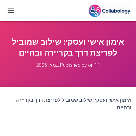
T
O
G
G
L
אימון אישי ועסקי: שילוב שמוביל
E
N
לפריצת דרך בקריירה ובחיים
A
V
11 במאי 2026
on
Published by
I
G
A
T
I
O
אימון אישי ועסקי: שילוב שמוביל לפריצת דרך בקריירה
N
ובחיים