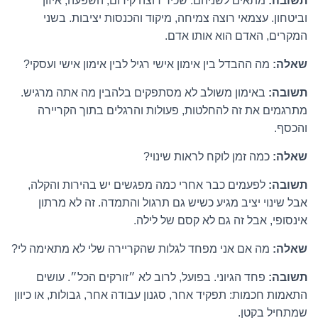
תשובה:
מתאים לשניהם. שכיר רוצה קידום, השפעה, איזון
וביטחון. עצמאי רוצה צמיחה, מיקוד והכנסות יציבות. בשני
המקרים, האדם הוא אותו אדם.
שאלה:
מה ההבדל בין אימון אישי רגיל לבין אימון אישי ועסקי?
תשובה:
באימון משולב לא מסתפקים בלהבין מה אתה מרגיש.
מתרגמים את זה להחלטות, פעולות והרגלים בתוך הקריירה
והכסף.
שאלה:
כמה זמן לוקח לראות שינוי?
תשובה:
לפעמים כבר אחרי כמה מפגשים יש בהירות והקלה,
אבל שינוי יציב מגיע כשיש גם תרגול והתמדה. זה לא מרתון
אינסופי, אבל זה גם לא קסם של לילה.
שאלה:
מה אם אני מפחד לגלות שהקריירה שלי לא מתאימה לי?
תשובה:
פחד הגיוני. בפועל, לרוב לא ״זורקים הכל״. עושים
התאמות חכמות: תפקיד אחר, סגנון עבודה אחר, גבולות, או כיוון
שמתחיל בקטן.