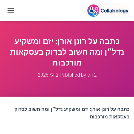
T
O
G
G
L
כתבה על רונן אורן: יזם ומשקיע
E
N
נדל״ן ומה חשוב לבדוק בעסקאות
A
V
מורכבות
I
G
2 ביולי 2026
on
Published by
A
T
I
O
N
כתבה על רונן אורן: יזם ומשקיע נדל״ן ומה חשוב לבדוק
בעסקאות מורכבות