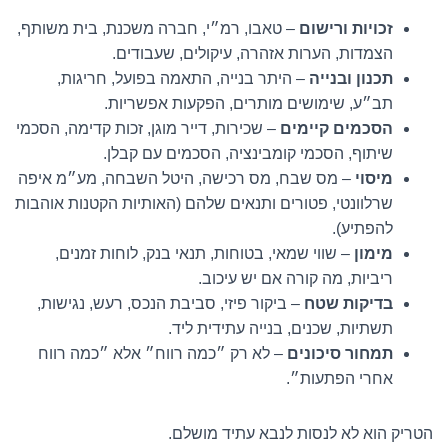
זכויות ורישום
– טאבו, רמ״י, חברה משכנת, בית משותף,
הצמדות, הערות אזהרה, עיקולים, שעבודים.
תכנון ובנייה
– היתר בנייה, התאמה בפועל, חריגות,
תב״ע, שימושים מותרים, הפקעות אפשריות.
הסכמים קיימים
– שכירות, דייר מוגן, זכות קדימה, הסכמי
שיתוף, הסכמי קומבינציה, הסכמים עם קבלן.
מיסוי
– מס שבח, מס רכישה, היטל השבחה, מע״מ איפה
שרלוונטי, פטורים ותנאים שלהם (האותיות הקטנות אוהבות
להפתיע).
מימון
– שווי שמאי, בטוחות, תנאי בנק, לוחות זמנים,
ריביות, מה קורה אם יש עיכוב.
בדיקות שטח
– ביקור פיזי, סביבת הנכס, רעש, נגישות,
תשתיות, שכנים, בנייה עתידית ליד.
תמחור סיכונים
– לא רק ״כמה רווח״ אלא ״כמה רווח
אחרי הפתעות״.
הטריק הוא לא לנסות לנבא עתיד מושלם.