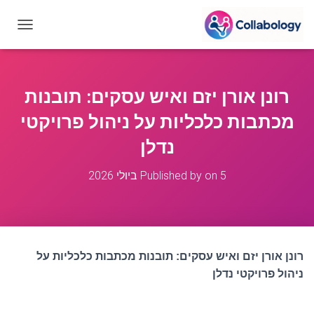
T
O
G
G
L
רונן אורן יזם ואיש עסקים: תובנות
E
N
מכתבות כלכליות על ניהול פרויקטי
A
V
נדלן
I
G
5 ביולי 2026
on
Published by
A
T
I
O
N
רונן אורן יזם ואיש עסקים: תובנות מכתבות כלכליות על
ניהול פרויקטי נדלן