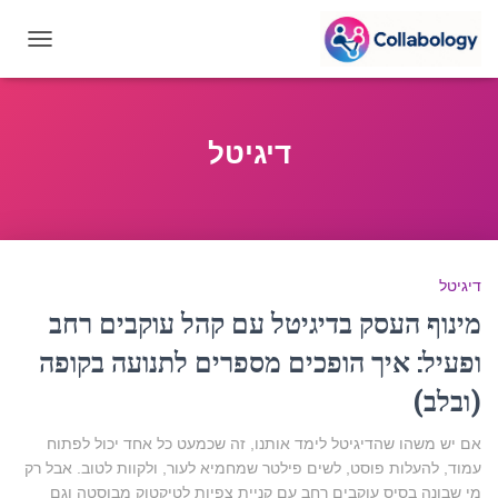
OGGLE
GATION
דיגיטל
דיגיטל
מינוף העסק בדיגיטל עם קהל עוקבים רחב
ופעיל: איך הופכים מספרים לתנועה בקופה
(ובלב)
אם יש משהו שהדיגיטל לימד אותנו, זה שכמעט כל אחד יכול לפתוח
עמוד, להעלות פוסט, לשים פילטר שמחמיא לעור, ולקוות לטוב. אבל רק
מי שבונה בסיס עוקבים רחב עם קניית צפיות לטיקטוק מבוסטה וגם