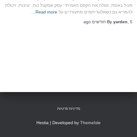
פעיל באמת, מגלה את הקסם האמיתי: עסק שמקבל כוח, יציבות, ויכולת
להמריא גם כשאלגוריתמים מתעוררים על
Read more…
5 חודשים
,
yarden
By
ago
מדיניות פרטיות
Hestia | Developed by
ThemeIsle