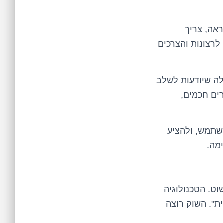
אה, צריך
רצונות והצרכים
לה שיודעות לשלב
ים חכמים,
שתמש, ולהציע
מה.
ט. הטכנולוגיה
". השוק רוצה