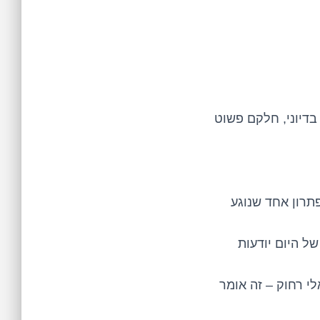
דיוני, חלקם פשוט
א עוד פיתוח נפרד לאנדרואיד ול-iOS. הכל בפתרון אחד שנוגע
הרתם? האפליקציות של היום יודעות
טואלי רחוק – זה אומר