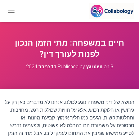
T
O
G
G
L
חיים במשפחה: מתי הזמן הנכון
E
N
לפנות לעורך דין?
A
V
8 בדצמבר 2024
on
yarden
Published by
I
G
A
T
I
O
הנושא של דיני משפחה נוגע לכולנו. אנחנו לא מדברים כאן רק על
N
גירושין או חלוקת רכוש, אלא על חוויות שכוללות רגש, מחויבות,
והחלטות קשות. רגעים כמו הליך אימוץ, קביעת מזונות, או
סכסוכים על משמורת הם בהחלט לא פשוטים, ולפעמים נדרש
לסייע ממישהו שמבין את התחום לעמקי ליבו. אבל מתי זה הזמן