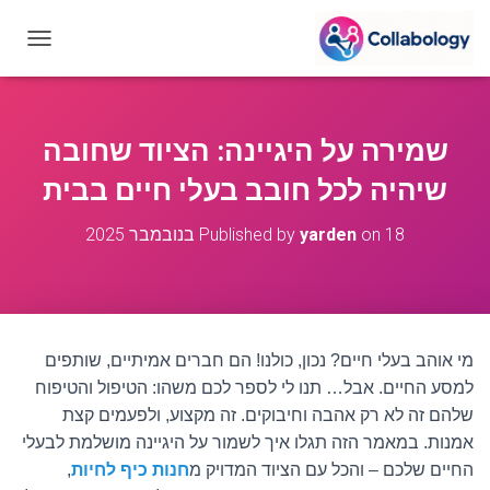
T
O
G
G
L
שמירה על היגיינה: הציוד שחובה
E
N
שיהיה לכל חובב בעלי חיים בבית
A
V
18 בנובמבר 2025
on
yarden
Published by
I
G
A
T
I
O
מי אוהב בעלי חיים? נכון, כולנו! הם חברים אמיתיים, שותפים
N
למסע החיים. אבל… תנו לי לספר לכם משהו: הטיפול והטיפוח
שלהם זה לא רק אהבה וחיבוקים. זה מקצוע, ולפעמים קצת
אמנות. במאמר הזה תגלו איך לשמור על היגיינה מושלמת לבעלי
החיים שלכם – והכל עם הציוד המדויק מ
חנות כיף לחיות
,