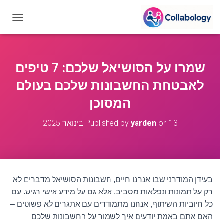
T
O
G
G
L
שמרו על הסושיאל שלכם: 7 טיפים
E
N
לאבטחת החשבונות שלכם בעולם
A
V
המסוכן
I
G
13 בינואר 2025
on
yarden
Published by
A
T
I
O
N
בעידן המודרני שבו אנחנו חיים, חשבונות הסושיאל מדברים לא
רק על תמונות ונפלאות מסביב, אלא גם על מידע אישי רגיש. עם
כל חיוביות השיתוף, אנחנו מתמודדים עם אתגרים לא פשוטים –
האם אתם באמת יודעים איך לשמור על החשבונות שלכם